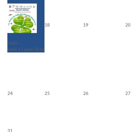
17
18
19
20
Le Rallye du Trèfle
Date :
lundi 17 août 2026
24
25
26
27
31