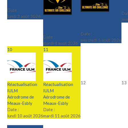
Cha
Chambley - LFJY
Cha
Date :
Dat
Ultimate Air
lundi 3 août 2026
Ultimate Air
jeu
Challenge
Challenge
Chambley - LFJY
Chambley - LFJY
Date :
Date :
mercredi 5 août 2026
mardi 4 août 2026
10
11
12
13
Réactualisation
Réactualisation
IULM
IULM
Aérodrome de
Aérodrome de
Meaux-Esbly
Meaux-Esbly
Date :
Date :
lundi 10 août 2026
mardi 11 août 2026