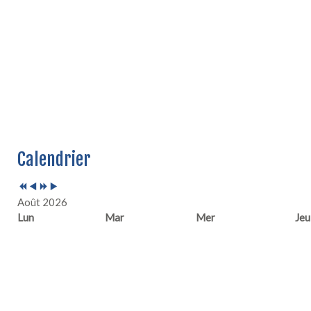
Année
Mois
Année
Mois
Calendrier
précédente
précédent
suivante
suivant
Août 2026
Lun
Mar
Mer
Jeu