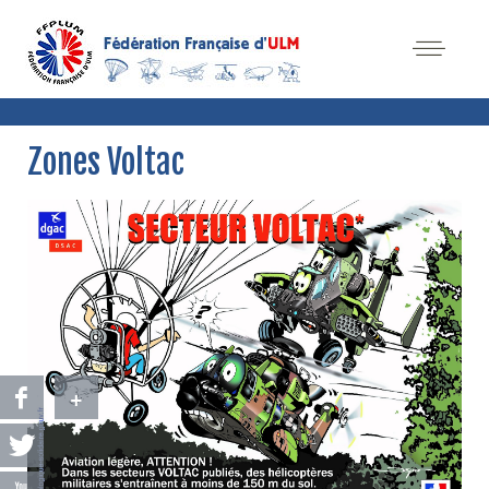
Zones Voltac
+