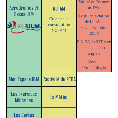
Sûreté de l'Armée
Aérodromes et
de l'Air
NOTAM
Bases ULM
Le guide aviation
Guide de la
de Météo-
consultation
France (version
NOTAM
2024)
B.A. BA du RTBA
en
français
/
en
anglais
Manuel
Phraséologie
Mon Espace ULM
L'activité du RTBA
Les Exercices
La Météo
Militaires
Les Cartes