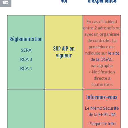
vol
d'expérience
En cas d'incident
entre 2 aéronefs ou
avec un organisme
Réglementation
de contrôle : La
procédure est
SUP AIP en
SERA
indiquée sur
le site
vigueur
RCA 3
de la DGAC
,
paragraphe
RCA 4
« Notification
directe à
l’autorité ».
Informez-vous
Le Mémo Sécurité
de la FFPLUM
Plaquette info