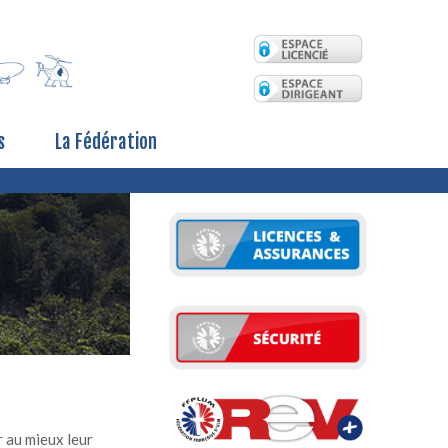
s
La Fédération
r au mieux leur