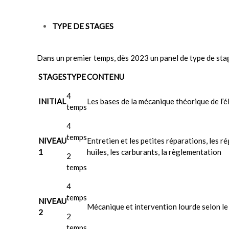
TYPE DE STAGES
Dans un premier temps, dès 2023 un panel de type de sta
STAGES
TYPE
CONTENU
4
INITIAL
Les bases de la mécanique théorique de l’é
temps
4
temps
NIVEAU
Entretien et les petites réparations, les ré
1
huiles, les carburants, la règlementation
2
temps
4
temps
NIVEAU
Mécanique et intervention lourde selon le
2
2
temps