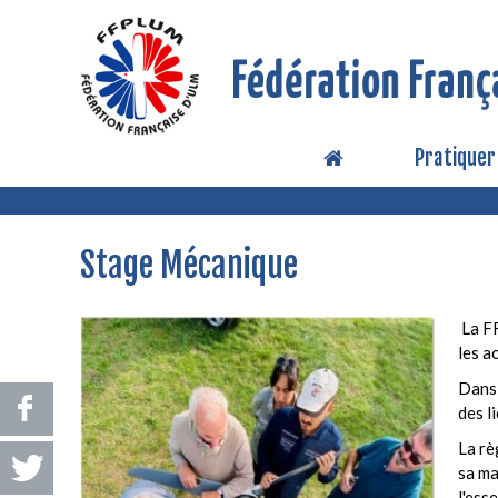
Pratiquer
Stage Mécanique
La F
les a
Dans 
des l
La rè
sa ma
l'ess