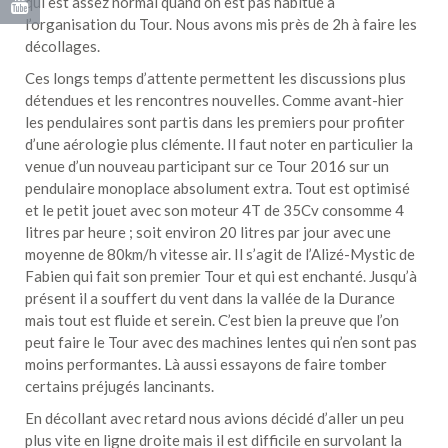
qui est assez normal quand on est pas habitué à
l’organisation du Tour. Nous avons mis près de 2h à faire les
décollages.
Ces longs temps d’attente permettent les discussions plus
détendues et les rencontres nouvelles. Comme avant-hier
les pendulaires sont partis dans les premiers pour profiter
d’une aérologie plus clémente. Il faut noter en particulier la
venue d’un nouveau participant sur ce Tour 2016 sur un
pendulaire monoplace absolument extra. Tout est optimisé
et le petit jouet avec son moteur 4T de 35Cv consomme 4
litres par heure ; soit environ 20 litres par jour avec une
moyenne de 80km/h vitesse air. Il s’agit de l’Alizé-Mystic de
Fabien qui fait son premier Tour et qui est enchanté. Jusqu’à
présent il a souffert du vent dans la vallée de la Durance
mais tout est fluide et serein. C’est bien la preuve que l’on
peut faire le Tour avec des machines lentes qui n’en sont pas
moins performantes. Là aussi essayons de faire tomber
certains préjugés lancinants.
En décollant avec retard nous avions décidé d’aller un peu
plus vite en ligne droite mais il est difficile en survolant la