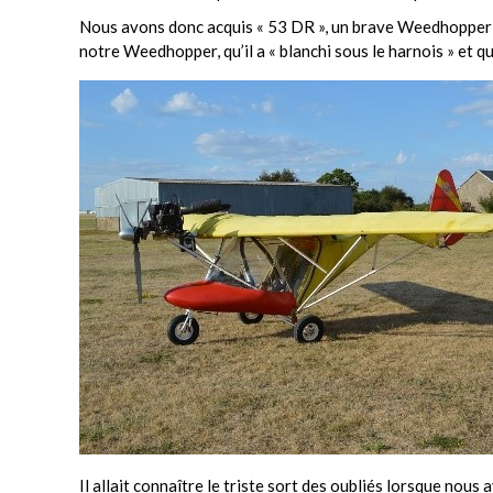
Nous avons donc acquis « 53 DR », un brave Weedhopper qui
notre Weedhopper, qu’il a « blanchi sous le harnois » et q
Il allait connaître le triste sort des oubliés lorsque no