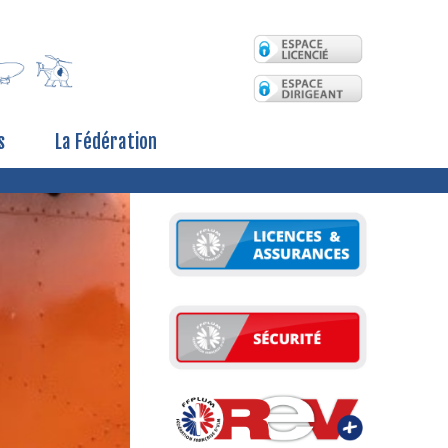
s
La Fédération