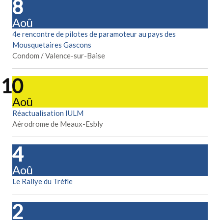
08
Aoû
4e rencontre de pilotes de paramoteur au pays des
Mousquetaires Gascons
Condom / Valence-sur-Baise
10
Aoû
Réactualisation IULM
Aérodrome de Meaux-Esbly
14
Aoû
Le Rallye du Trèfle
22