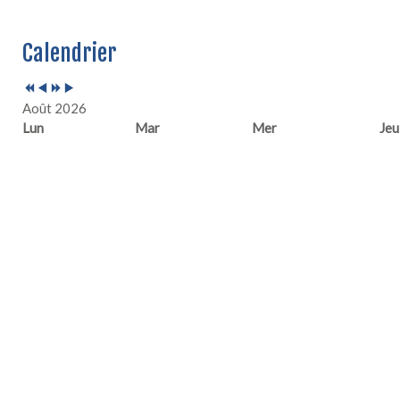
Année
Mois
Année
Mois
Calendrier
précédente
précédent
suivante
suivant
Août 2026
Lun
Mar
Mer
Jeu