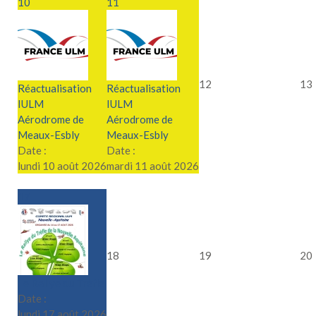
10
11
12
13
Réactualisation
Réactualisation
IULM
IULM
Aérodrome de
Aérodrome de
Meaux-Esbly
Meaux-Esbly
Date :
Date :
lundi 10 août 2026
mardi 11 août 2026
17
18
19
20
Le Rallye du Trèfle
Date :
lundi 17 août 2026