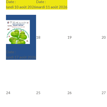
Date :
Date :
lundi 10 août 2026
mardi 11 août 2026
17
18
19
20
Le Rallye du Trèfle
Date :
lundi 17 août 2026
24
25
26
27