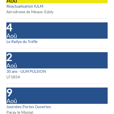
Aoû
Réactualisation IULM
Aérodrome de Meaux-Esbly
14
Aoû
Le Rallye du Trèfle
22
Aoû
30 ans - ULM PULSION
LF1854
29
Aoû
Journées Portes Ouvertes
Paray le Monial