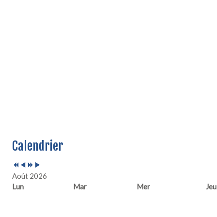
Année
Mois
Année
Mois
Calendrier
précédente
précédent
suivante
suivant
Août 2026
Lun
Mar
Mer
Jeu