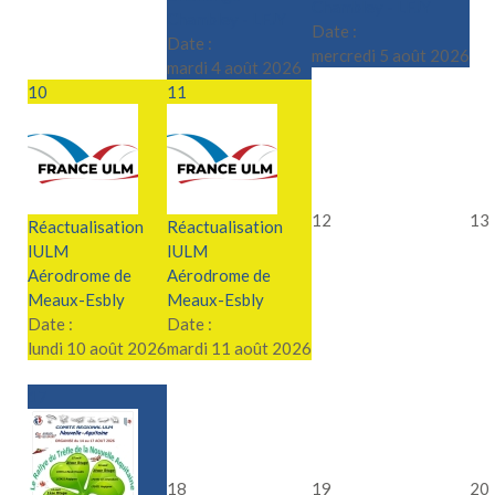
Chambley - LFJY
Chambley - LFJY
Date :
Date :
mercredi 5 août 2026
mardi 4 août 2026
10
11
12
13
Réactualisation
Réactualisation
IULM
IULM
Aérodrome de
Aérodrome de
Meaux-Esbly
Meaux-Esbly
Date :
Date :
lundi 10 août 2026
mardi 11 août 2026
17
18
19
20