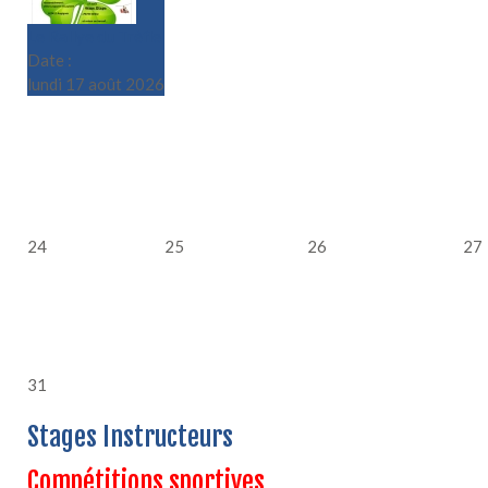
Le Rallye du Trèfle
Date :
lundi 17 août 2026
24
25
26
27
31
Stages Instructeurs
Compétitions sportives