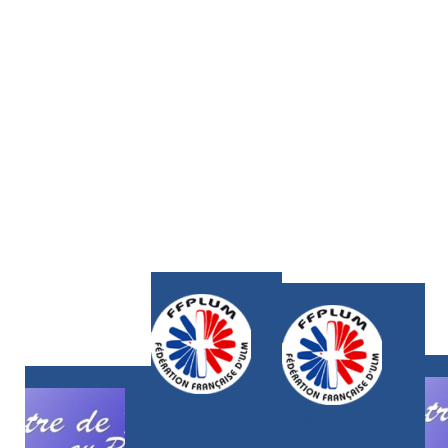
4
5
6
3
Stage
Stage d'actualisation
d'actualisation
IULM