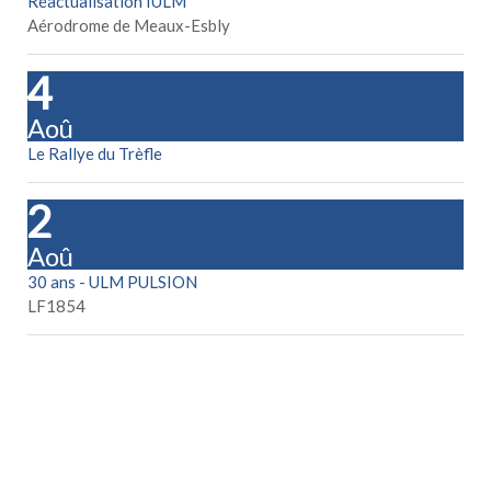
Réactualisation IULM
Aérodrome de Meaux-Esbly
14
Aoû
Le Rallye du Trèfle
22
Aoû
30 ans - ULM PULSION
LF1854