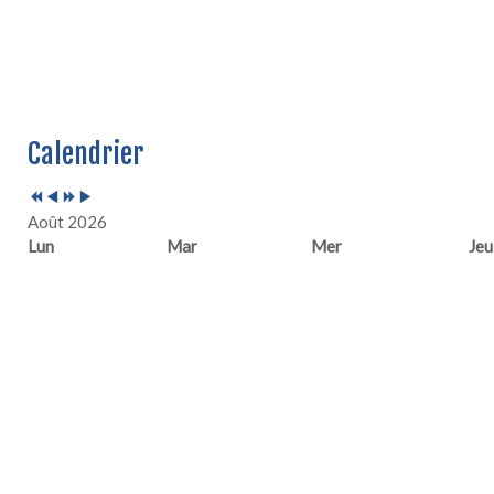
Année
Mois
Année
Mois
Calendrier
précédente
précédent
suivante
suivant
Août 2026
Lun
Mar
Mer
Jeu