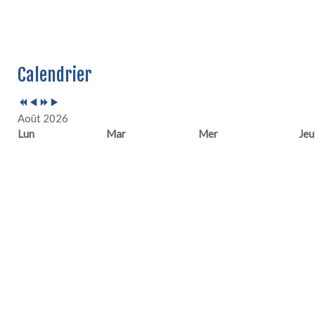
Année
Mois
Année
Mois
Calendrier
précédente
précédent
suivante
suivant
Août 2026
Lun
Mar
Mer
Jeu