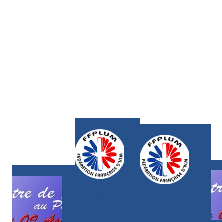
4
5
6
3
Stage
Stage d'actualisation
d'actualisation
IULM
IULM
Mondreville -
Mondreville -