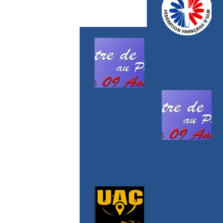
3
Stage
d'actualisation
IULM
Mondreville -
LF7752
4e rencontre de
pilotes de
paramoteur au
pays des
Mousquetaires
4e rencontre de
Gascons
pilotes de
Condom /
paramoteur au
Valence-sur-
pays des
Baise
Mousquetaires
Gascons
Condom /
Valence-sur-