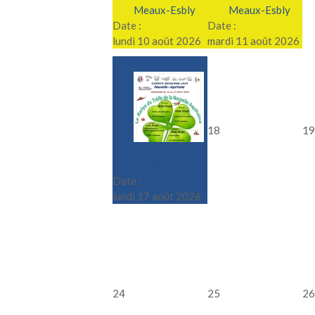
Meaux-Esbly
Meaux-Esbly
Date :
Date :
lundi 10 août 2026
mardi 11 août 2026
17
18
19
Le Rallye du
Trèfle
Date :
lundi 17 août 2026
24
25
26