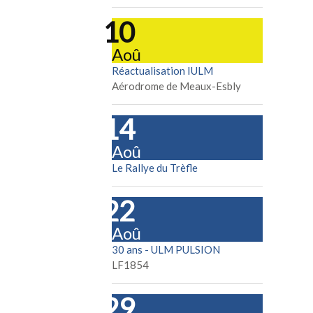
10
Aoû
Réactualisation IULM
Aérodrome de Meaux-Esbly
14
Aoû
Le Rallye du Trèfle
22
Aoû
30 ans - ULM PULSION
LF1854
29