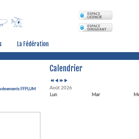
s
La Fédération
Année
Mois
Année
Mois
Calendrier
précédente
précédent
suivante
suivant
Août 2026
vénements FFPLUM
Lun
Mar
M