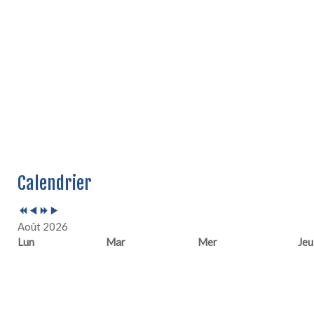
Année
Mois
Année
Mois
Calendrier
précédente
précédent
suivante
suivant
Août 2026
Lun
Mar
Mer
Jeu