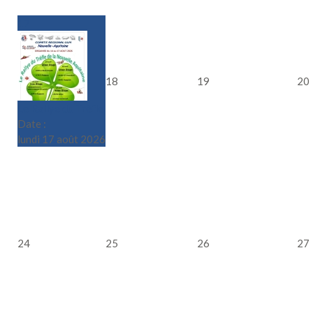
17
18
19
20
Le Rallye du Trèfle
Date :
lundi 17 août 2026
24
25
26
27