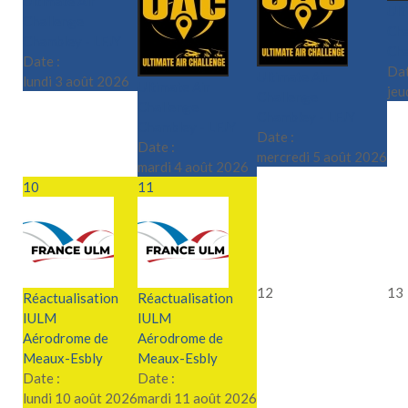
Ultimate Air
Ult
Challenge
Cha
Chambley - LFJY
Cha
Date :
Dat
Ultimate Air
lundi 3 août 2026
Ultimate Air
jeu
Challenge
Challenge
Chambley - LFJY
Chambley - LFJY
Date :
Date :
mercredi 5 août 2026
mardi 4 août 2026
10
11
12
13
Réactualisation
Réactualisation
IULM
IULM
Aérodrome de
Aérodrome de
Meaux-Esbly
Meaux-Esbly
Date :
Date :
lundi 10 août 2026
mardi 11 août 2026