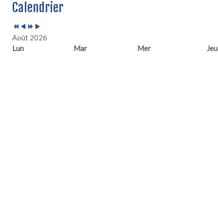
Calendrier
précédente
précédent
suivante
suivant
Août 2026
Lun
Mar
Mer
Jeu