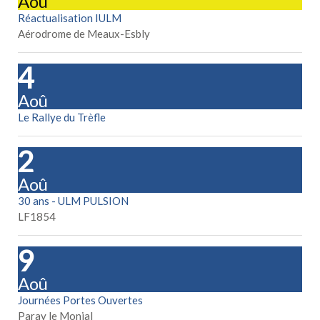
Aoû
Réactualisation IULM
Aérodrome de Meaux-Esbly
14
Aoû
Le Rallye du Trèfle
22
Aoû
30 ans - ULM PULSION
LF1854
29
Aoû
Journées Portes Ouvertes
Paray le Monial