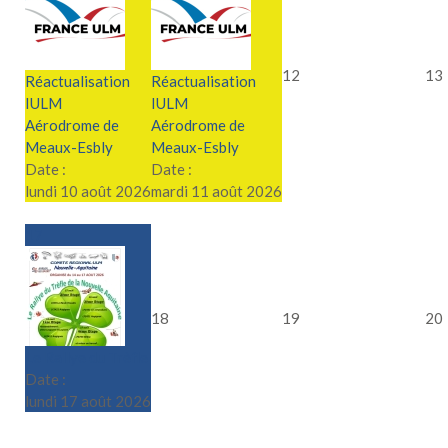
12
13
Réactualisation
Réactualisation
IULM
IULM
Aérodrome de
Aérodrome de
Meaux-Esbly
Meaux-Esbly
Date :
Date :
lundi 10 août 2026
mardi 11 août 2026
17
18
19
20
Le Rallye du Trèfle
Date :
lundi 17 août 2026