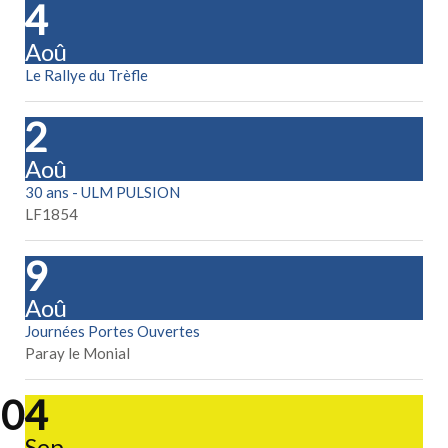
14
Aoû
Le Rallye du Trèfle
22
Aoû
30 ans - ULM PULSION
LF1854
29
Aoû
Journées Portes Ouvertes
Paray le Monial
04
Sep