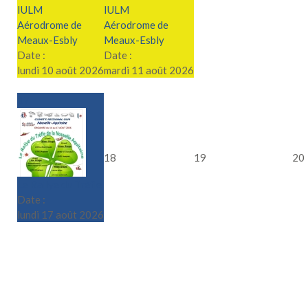
IULM
IULM
Aérodrome de
Aérodrome de
Meaux-Esbly
Meaux-Esbly
Date :
Date :
lundi 10 août 2026
mardi 11 août 2026
17
18
19
20
Le Rallye du Trèfle
Date :
lundi 17 août 2026