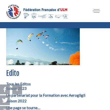
Edito
Tous les Editos
+
Saison 2023
Un partenariat pour la Formation avec Aerogligli
Saison 2022
Une page se tourne…